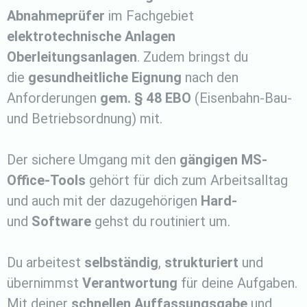
A
bnahmeprüfer
im Fachgebiet
elektrotechnische Anlagen
Oberleitungsanlagen
. Zudem bringst du
die
gesundheitliche Eignung
nach den
Anforderungen
gem. § 48 EBO
(Eisenbahn-Bau-
und Betriebsordnung) mit.
Der sichere Umgang mit den
gängigen
MS-
Office-Tools
gehört für dich zum Arbeitsalltag
und auch mit der dazugehörigen
Hard-
und
Software
gehst du routiniert um.
Du arbeitest
selbständig
,
strukturiert
und
übernimmst
Verantwortung
für deine Aufgaben.
Mit deiner
schnellen Auffassungsgabe
und