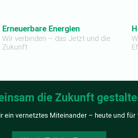
Erneuerbare Energien
H
Wir verbinden – das Jetzt und die
Wi
Zukunft
Ef
insam die Zukunft gestalte
r ein vernetztes Miteinander – heute und für