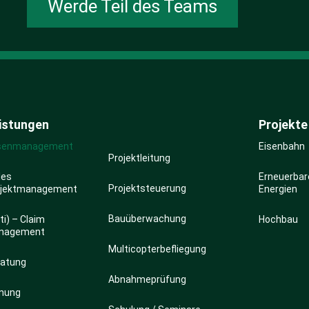
Werde Teil des Teams
istungen
Projekte
isenmanagement
Eisenbahn
Projektleitung
les
Erneuerbar
Projektsteuerung
ojektmanagement
Energien
Bauüberwachung
ti) – Claim
Hochbau
nagement
Multicopterbefliegung
ratung
Abnahmeprüfung
anung