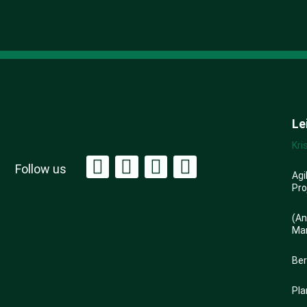
Le
Kr
Follow us
Agi
Pr
(An
Ma
Be
Pl