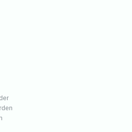
der
rden
n